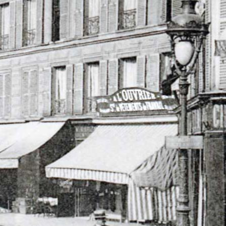
Fournisseur de vêtements sans interruption depuis
près de
120 ans
d'institutions parisiennes et françaises.
Spécialisée dans certains corps de métiers la marque
A l'Ouvrier a su se faire une place dans l'histoire du
vêtement de travail parisien.
Certains métiers, uniquement présents dans la
capitale, étaient, ou sont encore traditionnellement
fournis par la marque plus que centenaire.